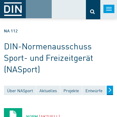
Togg
navi
NA 112
DIN-Normenausschuss
Sport- und Freizeitgerät
(NASport)
Über NASport
Aktuelles
Projekte
Entwürfe
Verö
NORM
[AKTUELL]