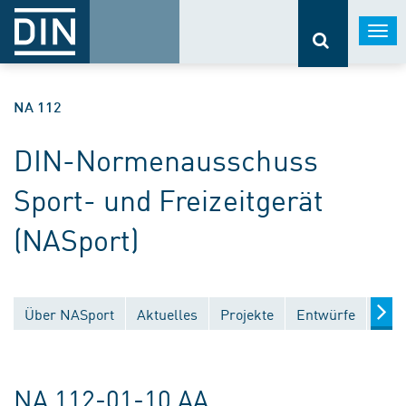
Togg
navi
NA 112
DIN-Normenausschuss
Sport- und Freizeitgerät
(NASport)
Über NASport
Aktuelles
Projekte
Entwürfe
Verö
NA 112-01-10 AA