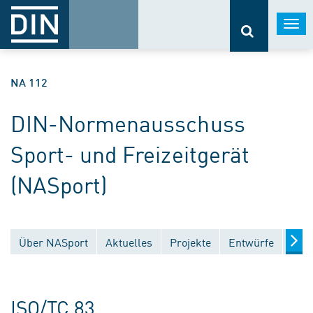
Togg
navi
NA 112
DIN-Normenausschuss
Sport- und Freizeitgerät
(NASport)
Über NASport
Aktuelles
Projekte
Entwürfe
Verö
ISO/TC 83