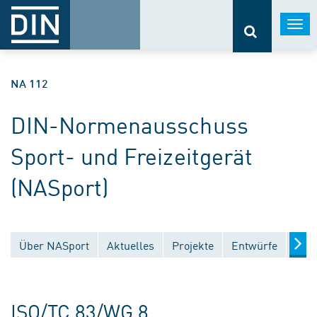
Togg
navi
NA 112
DIN-Normenausschuss
Sport- und Freizeitgerät
(NASport)
Über NASport
Aktuelles
Projekte
Entwürfe
Verö
ISO/TC 83/WG 8