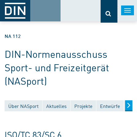
Togg
navi
NA 112
DIN-Normenausschuss
Sport- und Freizeitgerät
(NASport)
Über NASport
Aktuelles
Projekte
Entwürfe
Verö
ISO/TC 83/SC 6