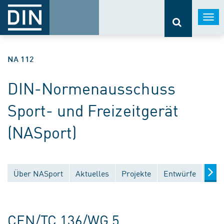
Togg
navi
NA 112
DIN-Normenausschuss
Sport- und Freizeitgerät
(NASport)
Über NASport
Aktuelles
Projekte
Entwürfe
Verö
CEN/TC 136/WG 5