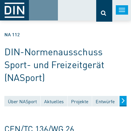
Togg
navi
NA 112
DIN-Normenausschuss
Sport- und Freizeitgerät
(NASport)
Über NASport
Aktuelles
Projekte
Entwürfe
Verö
CEN/TC 136/WG 26