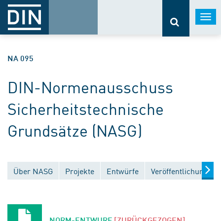
Togg
navi
NA 095
DIN-Normenausschuss
Sicherheitstechnische
Grundsätze (NASG)
Über NASG
Projekte
Entwürfe
Veröffentlichungen
NORM-ENTWURF
[ZURÜCKGEZOGEN]