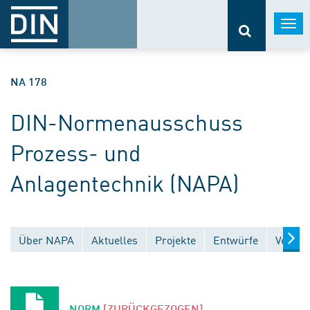
Togg
navi
NA 178
DIN-Normenausschuss
Prozess- und
Anlagentechnik (NAPA)
Über NAPA
Aktuelles
Projekte
Entwürfe
Veröff
NORM
[ZURÜCKGEZOGEN]