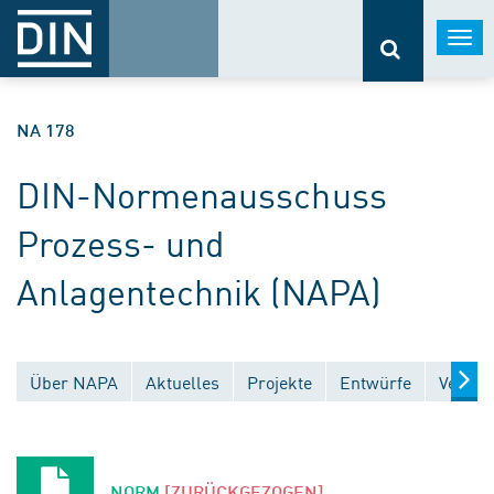
Togg
navi
NA 178
DIN-Normenausschuss
Prozess- und
Anlagentechnik (NAPA)
Über NAPA
Aktuelles
Projekte
Entwürfe
Veröff
NORM
[ZURÜCKGEZOGEN]