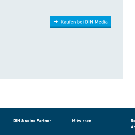
Kaufen bei DIN Media
DIN & seine Partner
Mitwirken
Se
A