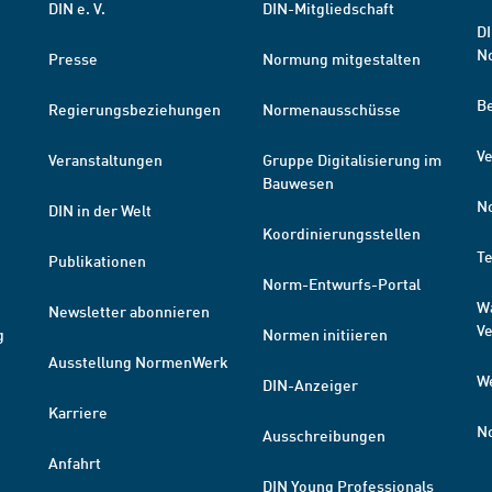
DIN e. V.
DIN-Mitgliedschaft
DI
N
Presse
Normung mitgestalten
B
Regierungsbeziehungen
Normenausschüsse
Ve
Veranstaltungen
Gruppe Digitalisierung im
Bauwesen
N
DIN in der Welt
Koordinierungsstellen
T
Publikationen
Norm-Entwurfs-Portal
W
Newsletter abonnieren
V
g
Normen initiieren
Ausstellung NormenWerk
W
DIN-Anzeiger
Karriere
N
Ausschreibungen
Anfahrt
DIN Young Professionals