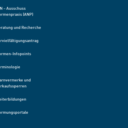
N – Ausschuss
ormenpraxis (ANP)
eratung und Recherche
rvielfältigungsantrag
ormen-Infopoints
erminologie
arnvermerke und
erkaufssperren
eiterbildungen
ormungsportale