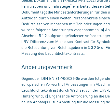
Dieses Dokument (EN 81-70:2021+A1:2022) wurde 
Fahrtreppen und Fahrsteige“ erarbeitet, dessen Se
Dokument legt die Mindestanforderungen für den 
Aufzügen durch einen weiten Personenkreis einschl
Bedürfnisse von Menschen mit Behinderungen gem
wurden folgende Änderungen vorgenommen: a) An
Abschnitt 5.1.2 aufgrund geänderter Anforderunge
LRV-Differenz zum Michelson-Kontrast für Symbol
die Beleuchtung von Befehlsgebern in 5.3.2.5; d) E
Messung des Leuchtdichtekontrasts.
Änderungsvermerk
Gegenüber DIN EN 81-70:2021-06 wurden folgend
europäischen Vorwort; b) Anpassungen im Abschnit
Leuchtdichtekontrast durch Wechsel von der LRV-D
Hintergrund; c) Ergänzende Anforderung an die Bel
neuen Anhangs E zur Anleitung für die Messung de