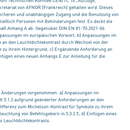
vom Technischen Komitee CEN/TC 10 „Aufzüge,
kretariat von AFNOR (Frankreich) gehalten wird. Dieses
sicheren und unabhängigen Zugang und die Benutzung von
ießlich Personen mit Behinderungen fest. Es deckt die
äß Anhang A ab. Gegenüber DIN EN 81-70:2021-06
passungen im europäischen Vorwort; b) Anpassungen im
n an den Leuchtdichtekontrast durch Wechsel von der
e zu ihrem Hintergrund; c) Ergänzende Anforderung an
infügen eines neuen Anhangs E zur Anleitung für die
e Änderungen vorgenommen: a) Anpassungen im
t 5.1.2 aufgrund geänderter Anforderungen an den
ifferenz zum Michelson-Kontrast für Symbole zu ihrem
euchtung von Befehlsgebern in 5.3.2.5; d) Einfügen eines
s Leuchtdichtekontrasts.