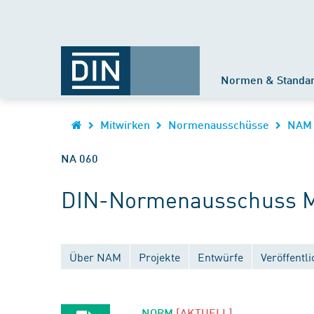
Normen & Standa
Mitwirken
Normenausschüsse
NAM
NA 060
DIN-Normenausschuss M
Über NAM
Projekte
Entwürfe
Veröffentl
NORM
[AKTUELL]