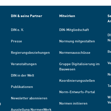
DIN & seine Partner
Mitwirken
Se
A
DIN e. V.
DIN-Mitgliedschaft
DI
N
Presse
Normung mitgestalten
B
Regierungsbeziehungen
Normenausschüsse
Ve
Veranstaltungen
Gruppe Digitalisierung im
Bauwesen
N
DIN in der Welt
Koordinierungsstellen
T
Publikationen
Norm-Entwurfs-Portal
W
Newsletter abonnieren
V
g
Normen initiieren
Ausstellung NormenWerk