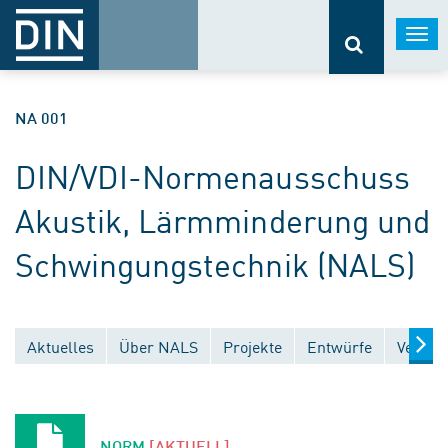
Togg
navi
NA 001
DIN/VDI-Normenausschuss
Akustik, Lärmminderung und
Schwingungstechnik (NALS)
Aktuelles
Über NALS
Projekte
Entwürfe
Veröff
NORM
[AKTUELL]