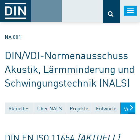
Togg
navi
NA 001
DIN/VDI-Normenausschuss
Akustik, Lärmminderung und
Schwingungstechnik (NALS)
Aktuelles
Über NALS
Projekte
Entwürfe
Veröff
DIN EN ISO 11654
[AKTUELL]