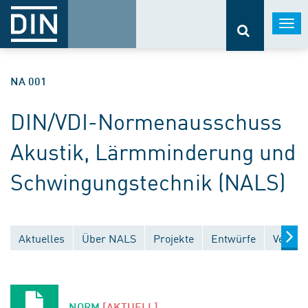
Togg
navi
NA 001
DIN/VDI-Normenausschuss
Akustik, Lärmminderung und
Schwingungstechnik (NALS)
Aktuelles
Über NALS
Projekte
Entwürfe
Veröff
NORM
[AKTUELL]