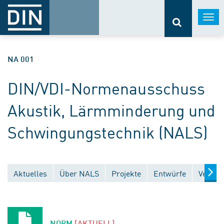
Togg
navi
NA 001
DIN/VDI-Normenausschuss
Akustik, Lärmminderung und
Schwingungstechnik (NALS)
Aktuelles
Über NALS
Projekte
Entwürfe
Veröff
NORM
[AKTUELL]