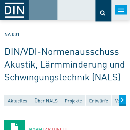
Togg
navi
NA 001
DIN/VDI-Normenausschuss
Akustik, Lärmminderung und
Schwingungstechnik (NALS)
Aktuelles
Über NALS
Projekte
Entwürfe
Veröff
NORM
[AKTUELL]