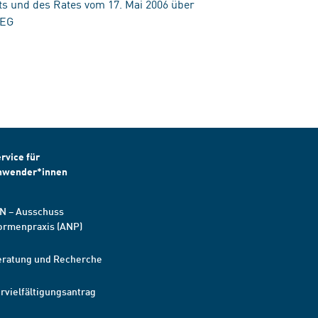
s und des Rates vom 17. Mai 2006 über
/EG
rvice für
nwender*innen
N – Ausschuss
ormenpraxis (ANP)
eratung und Recherche
rvielfältigungsantrag