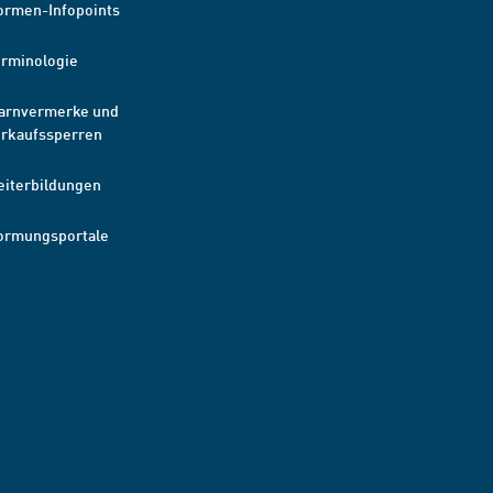
ormen-Infopoints
erminologie
arnvermerke und
erkaufssperren
eiterbildungen
ormungsportale