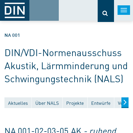
Togg
navi
NA 001
DIN/VDI-Normenausschuss
Akustik, Lärmminderung und
Schwingungstechnik (NALS)
Aktuelles
Über NALS
Projekte
Entwürfe
Veröff
NA 001-02-03-05 AK
- ruhend