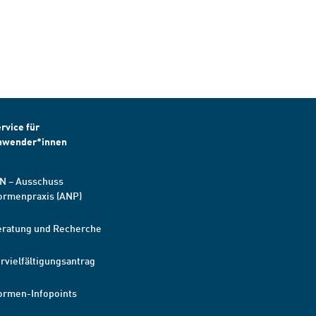
rvice für
nwender*innen
N – Ausschuss
ormenpraxis (ANP)
eratung und Recherche
rvielfältigungsantrag
ormen-Infopoints