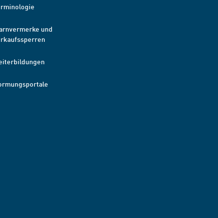
erminologie
arnvermerke und
erkaufssperren
eiterbildungen
ormungsportale