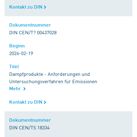
Kontakt zu DIN
Kontakt zu DIN
Dokumentnummer
Dokumentnummer
DIN CEN/T? 00437028
Beginn
Beginn
2026-02-19
Titel
Titel
Dampfprodukte - Anforderungen und
Untersuchungsverfahren für Emissionen
Mehr
Kontakt zu DIN
Kontakt zu DIN
Dokumentnummer
Dokumentnummer
DIN CEN/TS 18334