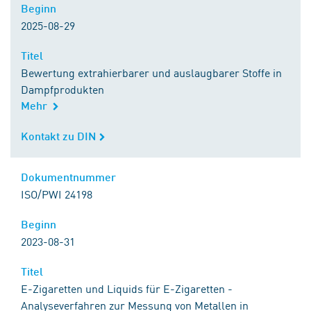
Beginn
Beginn
2025-08-29
Titel
Titel
Bewertung extrahierbarer und auslaugbarer Stoffe in
Dampfprodukten
Mehr
Kontakt zu DIN
Kontakt zu DIN
Dokumentnummer
Dokumentnummer
ISO/PWI 24198
Beginn
Beginn
2023-08-31
Titel
Titel
E-Zigaretten und Liquids für E-Zigaretten -
Analyseverfahren zur Messung von Metallen in