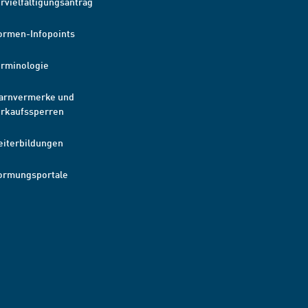
rvielfältigungsantrag
ormen-Infopoints
erminologie
arnvermerke und
erkaufssperren
eiterbildungen
ormungsportale