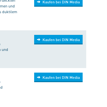
erdeckten
Kaufen bei DIN Media
ahmen und
s duktilem
Kaufen bei DIN Media
n
n und
Kaufen bei DIN Media
n
nd