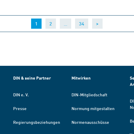
(current)
…
1
2
34
>
DIN & seine Partner
Mitwirken
Se
A
DIN e. V.
DIN-Mitgliedschaft
DI
N
Presse
Normung mitgestalten
B
Regierungsbeziehungen
Normenausschüsse