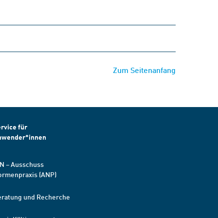
Zum Seitenanfang
rvice für
nwender*innen
N – Ausschuss
ormenpraxis (ANP)
eratung und Recherche