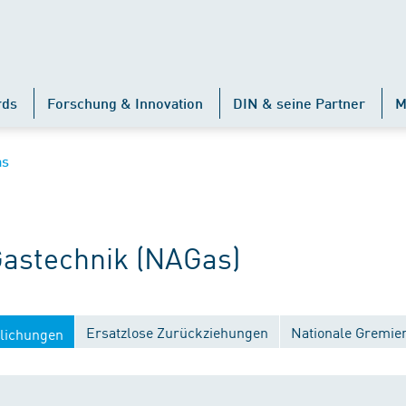
rds
Forschung & Innovation
DIN & seine Partner
M
as
astechnik (NAGas)
Ersatzlose Zurückziehungen
Nationale Gremie
tlichungen