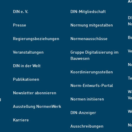
A
DIN e. V.
DIN-Mitgliedschaft
DI
N
Presse
Normung mitgestalten
B
Regierungsbeziehungen
Normenausschüsse
Ve
Veranstaltungen
Gruppe Digitalisierung im
Bauwesen
N
DIN in der Welt
Koordinierungsstellen
T
Publikationen
Norm-Entwurfs-Portal
W
Newsletter abonnieren
V
g
Normen initiieren
Ausstellung NormenWerk
W
DIN-Anzeiger
Karriere
N
Ausschreibungen