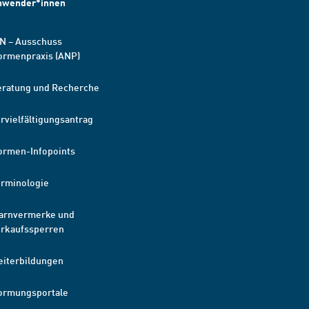
nwender*innen
N – Ausschuss
ormenpraxis (ANP)
eratung und Recherche
rvielfältigungsantrag
ormen-Infopoints
erminologie
arnvermerke und
erkaufssperren
eiterbildungen
ormungsportale