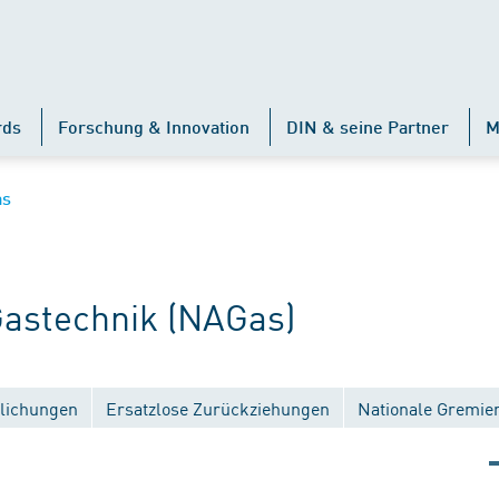
rds
Forschung & Innovation
DIN & seine Partner
M
as
astechnik (NAGas)
tlichungen
Ersatzlose Zurückziehungen
Nationale Gremie