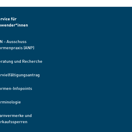
rvice für
nwender*innen
N – Ausschuss
ormenpraxis (ANP)
eratung und Recherche
rvielfältigungsantrag
ormen-Infopoints
erminologie
arnvermerke und
erkaufssperren