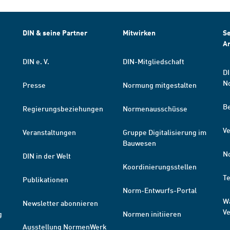
DIN & seine Partner
Mitwirken
Se
A
DIN e. V.
DIN-Mitgliedschaft
DI
N
Presse
Normung mitgestalten
B
Regierungsbeziehungen
Normenausschüsse
Ve
Veranstaltungen
Gruppe Digitalisierung im
Bauwesen
N
DIN in der Welt
Koordinierungsstellen
T
Publikationen
Norm-Entwurfs-Portal
W
Newsletter abonnieren
V
g
Normen initiieren
Ausstellung NormenWerk