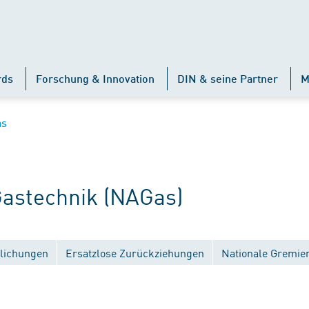
rds
Forschung & Innovation
DIN & seine Partner
M
as
astechnik (NAGas)
tlichungen
Ersatzlose Zurückziehungen
Nationale Gremie