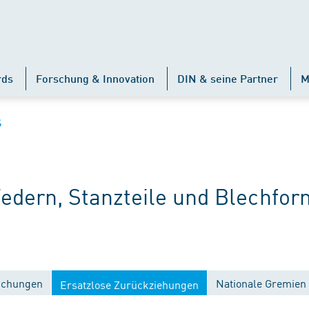
rds
Forschung & Innovation
DIN & seine Partner
M
S
ern, Stanzteile und Blechform
lichungen
Nationale Gremien
Ersatzlose Zurückziehungen