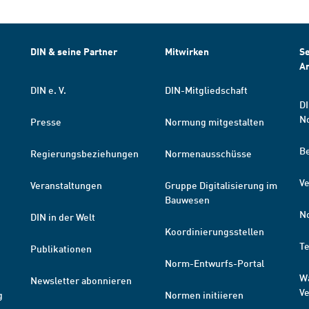
DIN & seine Partner
Mitwirken
Se
A
DIN e. V.
DIN-Mitgliedschaft
DI
N
Presse
Normung mitgestalten
B
Regierungsbeziehungen
Normenausschüsse
Ve
Veranstaltungen
Gruppe Digitalisierung im
Bauwesen
N
DIN in der Welt
Koordinierungsstellen
T
Publikationen
Norm-Entwurfs-Portal
W
Newsletter abonnieren
V
g
Normen initiieren