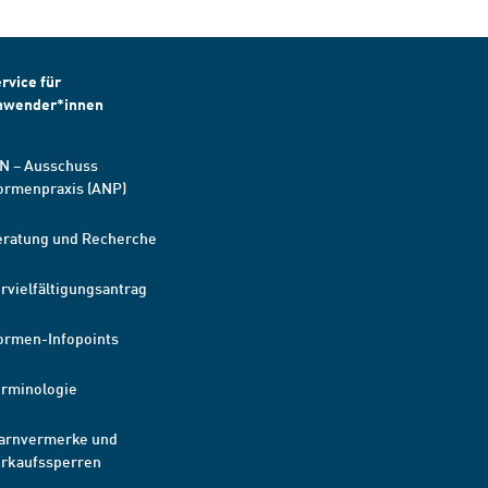
rvice für
nwender*innen
N – Ausschuss
ormenpraxis (ANP)
eratung und Recherche
rvielfältigungsantrag
ormen-Infopoints
erminologie
arnvermerke und
erkaufssperren