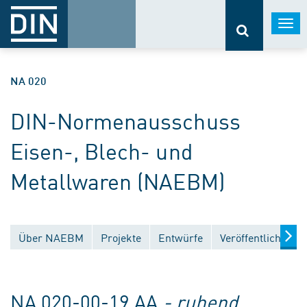
Togg
navi
NA 020
DIN-Normenausschuss
Eisen-, Blech- und
Metallwaren (NAEBM)
Über NAEBM
Projekte
Entwürfe
Veröffentlichunge
NA 020-00-19 AA
- ruhend