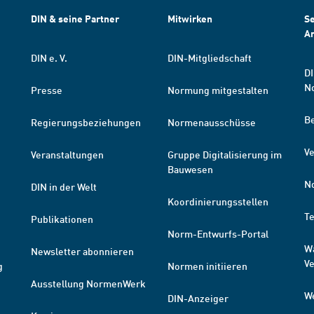
DIN & seine Partner
Mitwirken
Se
A
DIN e. V.
DIN-Mitgliedschaft
DI
N
Presse
Normung mitgestalten
B
Regierungsbeziehungen
Normenausschüsse
Ve
Veranstaltungen
Gruppe Digitalisierung im
Bauwesen
N
DIN in der Welt
Koordinierungsstellen
T
Publikationen
Norm-Entwurfs-Portal
W
Newsletter abonnieren
V
g
Normen initiieren
Ausstellung NormenWerk
W
DIN-Anzeiger