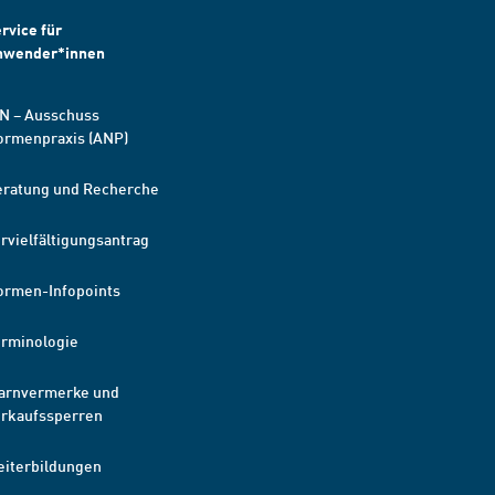
rvice für
nwender*innen
N – Ausschuss
ormenpraxis (ANP)
eratung und Recherche
rvielfältigungsantrag
ormen-Infopoints
erminologie
arnvermerke und
erkaufssperren
eiterbildungen