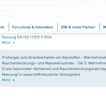
Part 3: Guidance on measurement
Mehr
Prüfungen zum Brandverhalten - Entzündbarkeit von Produkte
rds
Forschung & Innovation
DIN & seine Partner
M
Flammeneinwirkung - Teil 2: Einzelflammentest (ISO 11925-2:
Fassung EN ISO 11925-2:2026
Mehr
Prüfungen zum Brandverhalten von Baustoffen - Wärmefreiset
Rauchentwicklungs- und Masseverlustrate - Teil 5: Wärmefre
(Cone Calorimeter-Verfahren) und Rauchentwicklungsrate (d
Messung) in sauerstoffreduzierter Atmosphäre
Mehr