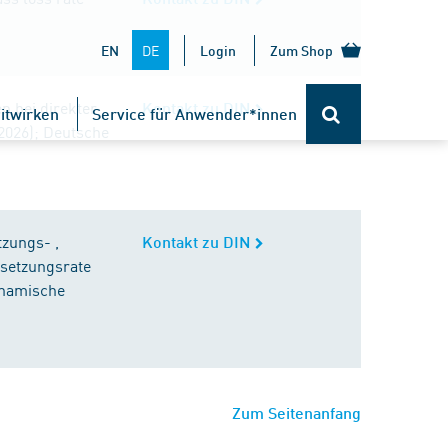
DE
EN
Login
Zum Shop
n bei direkter
Kontakt zu DIN
itwirken
Service für Anwender*innen
2026); Deutsche
zungs- ,
Kontakt zu DIN
isetzungsrate
ynamische
Zum Seitenanfang