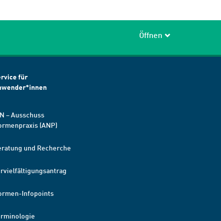
Öffnen
rvice für
nwender*innen
N – Ausschuss
ormenpraxis (ANP)
eratung und Recherche
rvielfältigungsantrag
ormen-Infopoints
erminologie