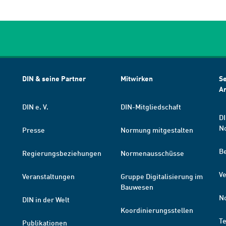
DIN & seine Partner
Mitwirken
Se
A
DIN e. V.
DIN-Mitgliedschaft
DI
N
Presse
Normung mitgestalten
B
Regierungsbeziehungen
Normenausschüsse
Ve
Veranstaltungen
Gruppe Digitalisierung im
Bauwesen
N
DIN in der Welt
Koordinierungsstellen
T
Publikationen