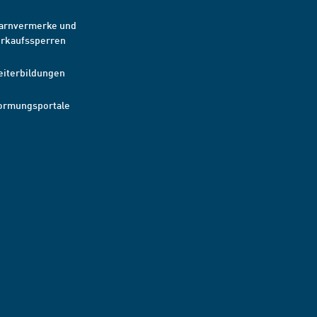
arnvermerke und
erkaufssperren
eiterbildungen
ormungsportale