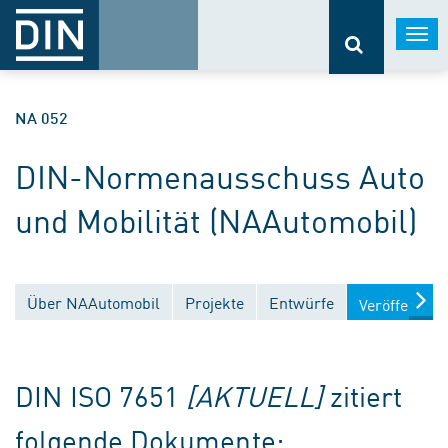
Togg
navi
NA 052
DIN-Normenausschuss Auto
und Mobilität (NAAutomobil)
Über NAAutomobil
Projekte
Entwürfe
Veröffentlic
DIN ISO 7651
[AKTUELL]
zitiert
folgende Dokumente: