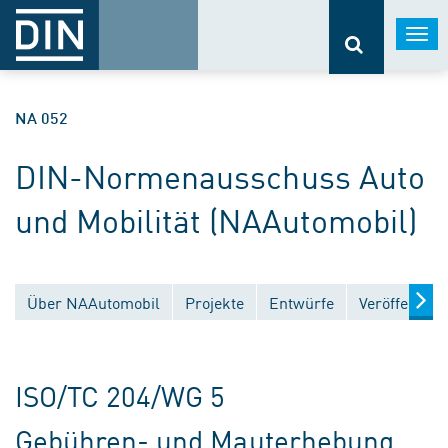
Togg
navi
NA 052
DIN-Normenausschuss Auto
und Mobilität (NAAutomobil)
Über NAAutomobil
Projekte
Entwürfe
Veröffentlic
ISO/TC 204/WG 5
Gebühren- und Mauterhebung