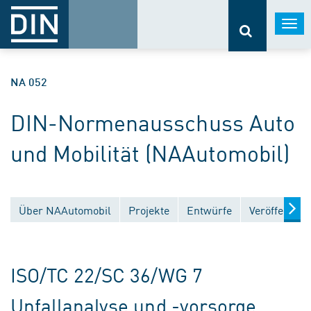
Togg
navi
NA 052
DIN-Normenausschuss Auto
und Mobilität (NAAutomobil)
Über NAAutomobil
Projekte
Entwürfe
Veröffentlic
ISO/TC 22/SC 36/WG 7
Unfallanalyse und -vorsorge