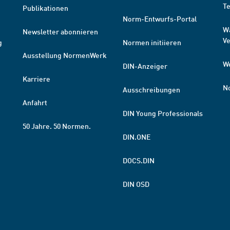
T
Publikationen
Norm-Entwurfs-Portal
W
Newsletter abonnieren
V
g
Normen initiieren
Ausstellung NormenWerk
W
DIN-Anzeiger
Karriere
N
Ausschreibungen
Anfahrt
DIN Young Professionals
50 Jahre. 50 Normen.
DIN.ONE
DOCS.DIN
DIN OSD