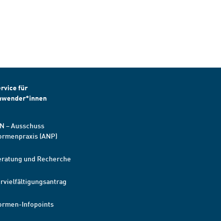
rvice für
nwender*innen
N – Ausschuss
ormenpraxis (ANP)
eratung und Recherche
rvielfältigungsantrag
ormen-Infopoints