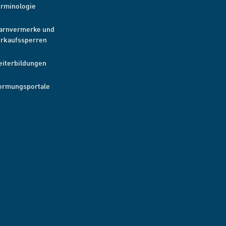
erminologie
arnvermerke und
erkaufssperren
eiterbildungen
ormungsportale