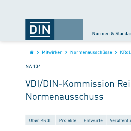
Normen & Standa
Mitwirken
Normenausschüsse
KRd
NA 134
VDI/DIN-Kommission Rein
Normenausschuss
Über KRdL
Projekte
Entwürfe
Veröffent