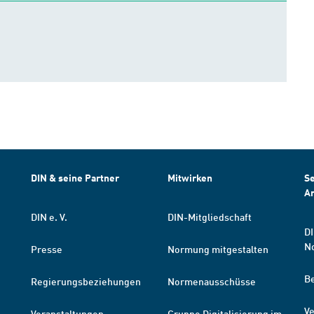
DIN & seine Partner
Mitwirken
Se
A
DIN e. V.
DIN-Mitgliedschaft
DI
N
Presse
Normung mitgestalten
B
Regierungsbeziehungen
Normenausschüsse
Ve
Veranstaltungen
Gruppe Digitalisierung im