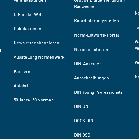
Bauwesen
N
DIN in der Welt
Koordinierungsstellen
T
Publikationen
Norm-Entwurfs-Portal
W
Newsletter abonnieren
V
g
Normen initiieren
Ausstellung NormenWerk
W
DIN-Anzeiger
Karriere
N
Ausschreibungen
Anfahrt
DIN Young Professionals
50 Jahre. 50 Normen.
DIN.ONE
DOCS.DIN
DIN OSD