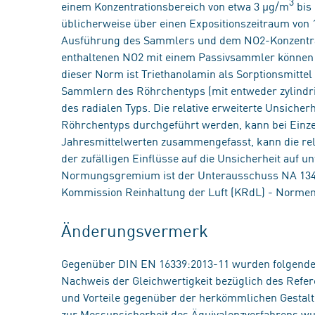
3
einem Konzentrationsbereich von etwa 3 µg/m
bis
üblicherweise über einen Expositionszeitraum von
Ausführung des Sammlers und dem NO2-Konzentrati
enthaltenen NO2 mit einem Passivsammler können 
dieser Norm ist Triethanolamin als Sorptionsmitte
Sammlern des Röhrchentyps (mit entweder zylindr
des radialen Typs. Die relative erweiterte Unsich
Röhrchentyps durchgeführt werden, kann bei Einze
Jahresmittelwerten zusammengefasst, kann die rel
der zufälligen Einflüsse auf die Unsicherheit auf 
Normungsgremium ist der Unterausschuss NA 134
Kommission Reinhaltung der Luft (KRdL) - Norme
Änderungsvermerk
Gegenüber DIN EN 16339:2013-11 wurden folgende
Nachweis der Gleichwertigkeit bezüglich des Refe
und Vorteile gegenüber der herkömmlichen Gestal
zur Messunsicherheit des Äquivalenzverfahrens wu