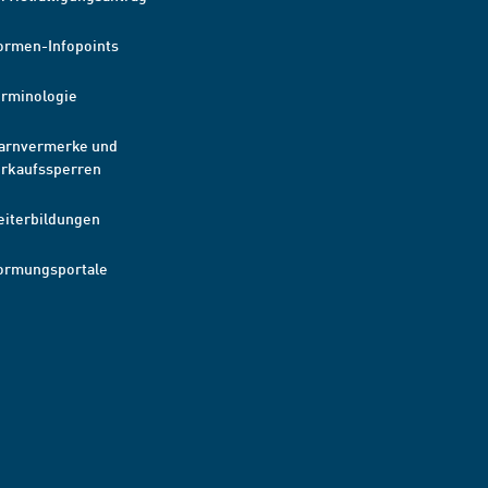
ormen-Infopoints
erminologie
arnvermerke und
erkaufssperren
eiterbildungen
ormungsportale