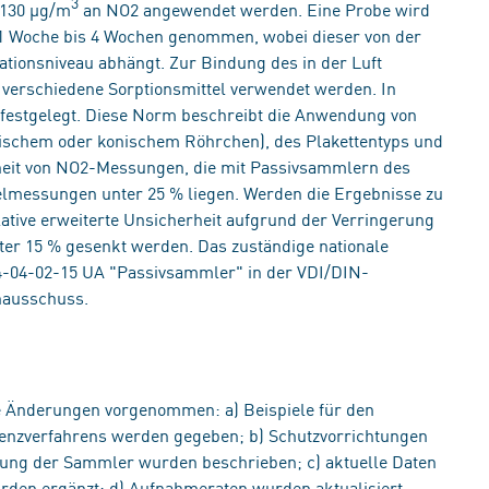
3
 130 µg/m
an NO2 angewendet werden. Eine Probe wird
 1 Woche bis 4 Wochen genommen, wobei dieser von der
onsniveau abhängt. Zur Bindung des in der Luft
verschiedene Sorptionsmittel verwendet werden. In
l festgelegt. Diese Norm beschreibt die Anwendung von
ischem oder konischem Röhrchen), des Plakettentyps und
erheit von NO2-Messungen, die mit Passivsammlern des
lmessungen unter 25 % liegen. Werden die Ergebnisse zu
ative erweiterte Unsicherheit aufgrund der Verringerung
unter 15 % gesenkt werden. Das zuständige nationale
-04-02-15 UA "Passivsammler" in der VDI/DIN-
nausschuss.
 Änderungen vorgenommen: a) Beispiele für den
renzverfahrens werden gegeben; b) Schutzvorrichtungen
tung der Sammler wurden beschrieben; c) aktuelle Daten
rden ergänzt; d) Aufnahmeraten wurden aktualisiert.