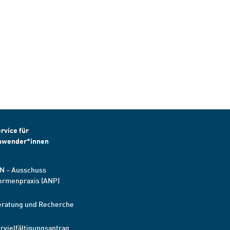
rvice für
nwender*innen
N – Ausschuss
ormenpraxis (ANP)
eratung und Recherche
rvielfältigungsantrag