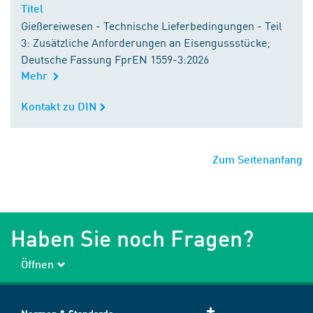
Titel
Titel
Gießereiwesen - Technische Lieferbedingungen - Teil
3: Zusätzliche Anforderungen an Eisengussstücke;
Deutsche Fassung FprEN 1559-3:2026
Mehr
Kontakt zu DIN
Kontakt zu DIN
Zum Seitenanfang
Haben Sie noch Fragen?
Öffnen