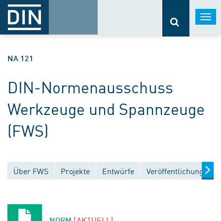
Togg
navi
NA 121
DIN-Normenausschuss
Werkzeuge und Spannzeuge
(FWS)
Über FWS
Projekte
Entwürfe
Veröffentlichungen
NORM
[AKTUELL]