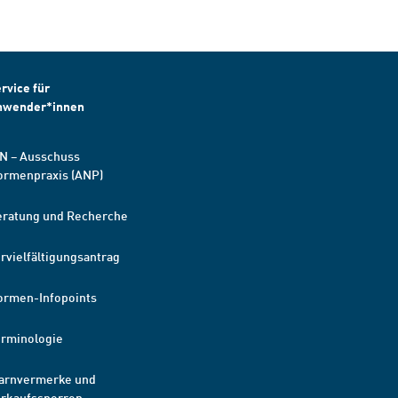
rvice für
nwender*innen
N – Ausschuss
ormenpraxis (ANP)
eratung und Recherche
rvielfältigungsantrag
ormen-Infopoints
erminologie
arnvermerke und
erkaufssperren