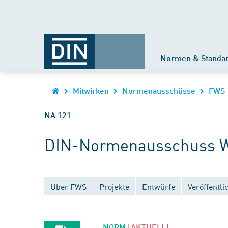
Normen & Standa
Mitwirken
Normenausschüsse
FWS
NA 121
DIN-Normenausschuss W
Über FWS
Projekte
Entwürfe
Veröffentl
NORM
[AKTUELL]