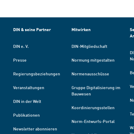
DIN & seine Partner
Mitwirken
Se
A
DIN e. V.
DIN-Mitgliedschaft
DI
N
Presse
Normung mitgestalten
B
Regierungsbeziehungen
Normenausschüsse
Ve
Veranstaltungen
Gruppe Digitalisierung im
Bauwesen
N
DIN in der Welt
Koordinierungsstellen
T
Publikationen
Norm-Entwurfs-Portal
W
Newsletter abonnieren
V