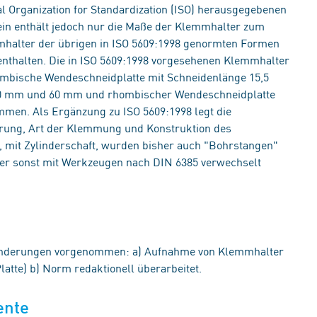
al Organization for Standardization (ISO) herausgegebenen
ein enthält jedoch nur die Maße der Klemmhalter zum
mhalter der übrigen in ISO 5609:1998 genormten Formen
enthalten. Die in ISO 5609:1998 vorgesehenen Klemmhalter
bische Wendeschneidplatte mit Schneidenlänge 15,5
0 mm und 60 mm und rhombischer Wendeschneidplatte
men. Als Ergänzung zu ISO 5609:1998 legt die
rung, Art der Klemmung und Konstruktion des
 mit Zylinderschaft, wurden bisher auch "Bohrstangen"
da er sonst mit Werkzeugen nach DIN 6385 verwechselt
Änderungen vorgenommen: a) Aufnahme von Klemmhalter
tte) b) Norm redaktionell überarbeitet.
ente