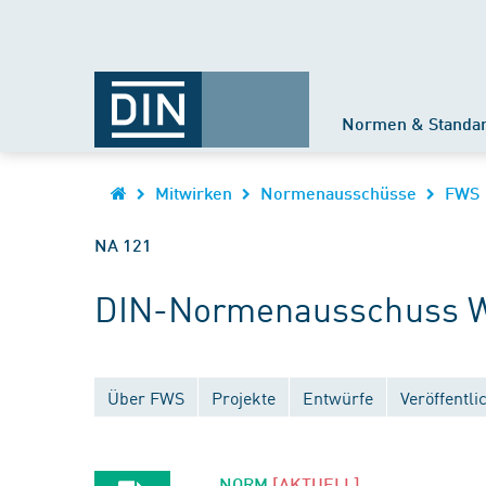
Normen & Standa
Mitwirken
Normenausschüsse
FWS
NA 121
DIN-Normenausschuss W
Über FWS
Projekte
Entwürfe
Veröffentl
NORM
[AKTUELL]