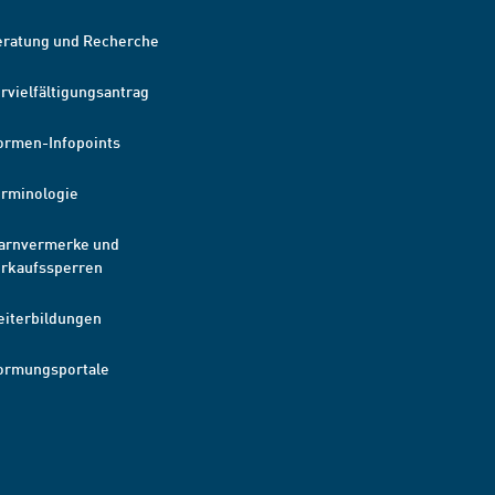
eratung und Recherche
rvielfältigungsantrag
ormen-Infopoints
erminologie
arnvermerke und
erkaufssperren
eiterbildungen
ormungsportale