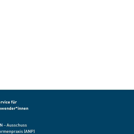
rvice für
nwender*innen
N – Ausschuss
ormenpraxis (ANP)