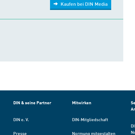
Kaufen bei DIN Media
DIN & seine Partner
Mitwirken
Se
A
DIN e. V.
DIN-Mitgliedschaft
DI
N
Presse
Normung mitgestalten