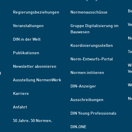
B
Regierungsbeziehungen
Normenausschüsse
Ve
Veranstaltungen
Gruppe Digitalisierung im
Bauwesen
N
DIN in der Welt
Koordinierungsstellen
T
Publikationen
Norm-Entwurfs-Portal
W
Newsletter abonnieren
V
g
Normen initiieren
Ausstellung NormenWerk
W
DIN-Anzeiger
Karriere
N
Ausschreibungen
Anfahrt
DIN Young Professionals
50 Jahre. 50 Normen.
DIN.ONE