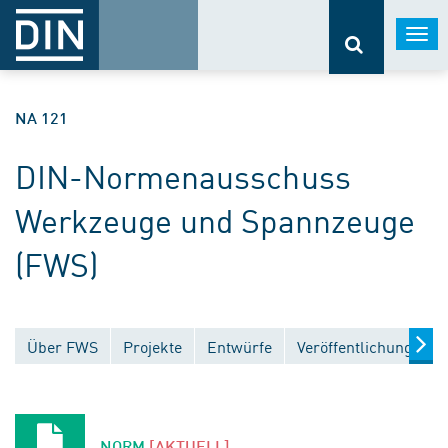
Togg
navi
NA 121
DIN-Normenausschuss
Werkzeuge und Spannzeuge
(FWS)
Über FWS
Projekte
Entwürfe
Veröffentlichungen
NORM
[AKTUELL]