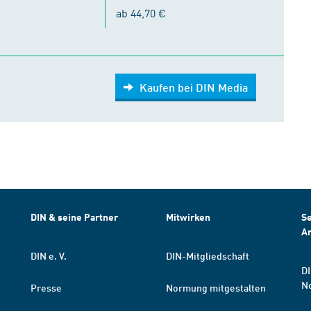
ab 44,70 €
Kaufen bei DIN Media
DIN & seine Partner
Mitwirken
Se
A
DIN e. V.
DIN-Mitgliedschaft
DI
N
Presse
Normung mitgestalten