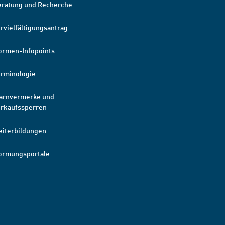
eratung und Recherche
rvielfältigungsantrag
ormen-Infopoints
erminologie
arnvermerke und
erkaufssperren
eiterbildungen
ormungsportale