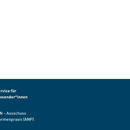
rvice für
nwender*innen
N – Ausschuss
ormenpraxis (ANP)