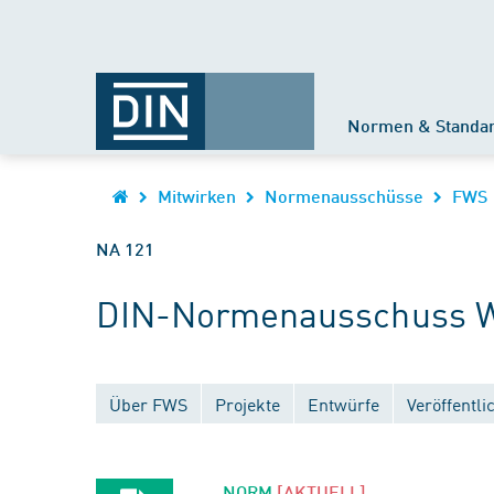
Normen & Standa
Mitwirken
Normenausschüsse
FWS
NA 121
DIN-Normenausschuss W
Über FWS
Projekte
Entwürfe
Veröffentl
NORM
[AKTUELL]