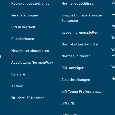
B
Regierungsbeziehungen
Normenausschüsse
Ve
Veranstaltungen
Gruppe Digitalisierung im
Bauwesen
N
DIN in der Welt
Koordinierungsstellen
T
Publikationen
Norm-Entwurfs-Portal
W
Newsletter abonnieren
V
g
Normen initiieren
Ausstellung NormenWerk
W
DIN-Anzeiger
Karriere
N
Ausschreibungen
Anfahrt
DIN Young Professionals
50 Jahre. 50 Normen.
DIN.ONE
DOCS.DIN