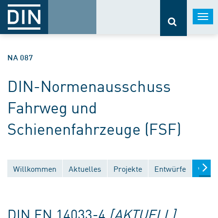
Togg
navi
NA 087
DIN-Normenausschuss
Fahrweg und
Schienenfahrzeuge (FSF)
Willkommen
Aktuelles
Projekte
Entwürfe
Veröf
DIN EN 14033-4
[AKTUELL]