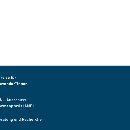
rvice für
nwender*innen
N – Ausschuss
ormenpraxis (ANP)
eratung und Recherche