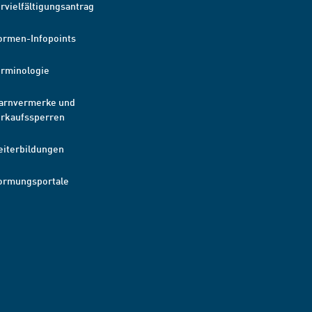
rvielfältigungsantrag
ormen-Infopoints
erminologie
arnvermerke und
erkaufssperren
eiterbildungen
ormungsportale