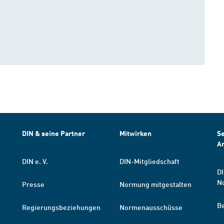
DIN & seine Partner
Mitwirken
Se
A
DIN e. V.
DIN-Mitgliedschaft
DI
N
Presse
Normung mitgestalten
B
Regierungsbeziehungen
Normenausschüsse