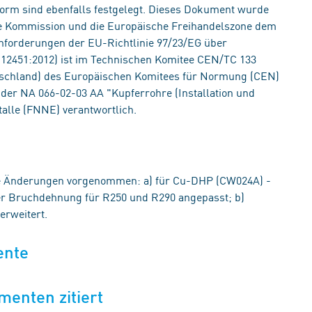
rm sind ebenfalls festgelegt. Dieses Dokument wurde
he Kommission und die Europäische Freihandelszone dem
Anforderungen der EU-Richtlinie 97/23/EG über
12451:2012) ist im Technischen Komitee CEN/TC 133
utschland) des Europäischen Komitees für Normung (CEN)
t der NA 066-02-03 AA "Kupferrohre (Installation und
alle (FNNE) verantwortlich.
e Änderungen vorgenommen: a) für Cu-DHP (CW024A) -
der Bruchdehnung für R250 und R290 angepasst; b)
erweitert.
ente
menten zitiert