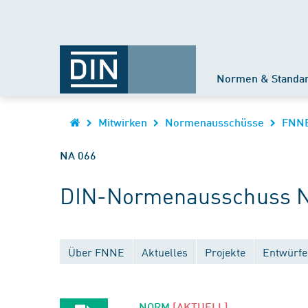
Normen & Standa
Mitwirken
Normenausschüsse
FNN
NA 066
DIN-Normenausschuss Ni
Über FNNE
Aktuelles
Projekte
Entwürfe
NORM
[AKTUELL]