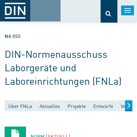
Togg
navi
NA 055
DIN-Normenausschuss
Laborgeräte und
Laboreinrichtungen (FNLa)
Über FNLa
Aktuelles
Projekte
Entwürfe
Veröffe
NORM
[AKTUELL]