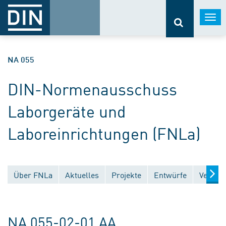
Togg
navi
NA 055
DIN-Normenausschuss
Laborgeräte und
Laboreinrichtungen (FNLa)
Über FNLa
Aktuelles
Projekte
Entwürfe
Veröffe
NA 055-02-01 AA