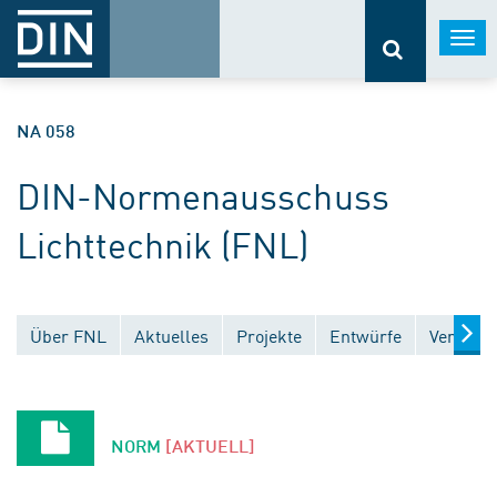
Togg
navi
NA 058
DIN-Normenausschuss
Lichttechnik (FNL)
Über FNL
Aktuelles
Projekte
Entwürfe
Veröffen
NORM
[AKTUELL]