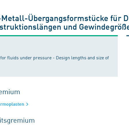
-Metall-Übergangsformstücke für D
nstruktionslängen und Gewindegröß
for fluids under pressure - Design lengths and size of
gremium
hermoplasten
eitsgremium