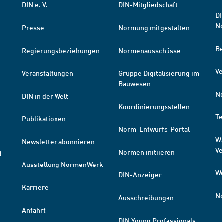
DIN e. V.
DIN-Mitgliedschaft
DI
N
Presse
Normung mitgestalten
B
Regierungsbeziehungen
Normenausschüsse
Ve
Veranstaltungen
Gruppe Digitalisierung im
Bauwesen
N
DIN in der Welt
Koordinierungsstellen
T
Publikationen
Norm-Entwurfs-Portal
W
Newsletter abonnieren
V
g
Normen initiieren
Ausstellung NormenWerk
W
DIN-Anzeiger
Karriere
N
Ausschreibungen
Anfahrt
DIN Young Professionals