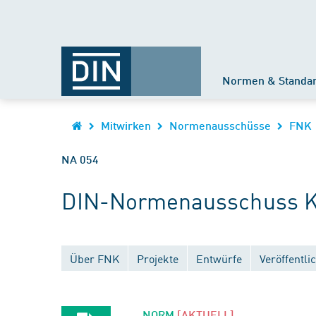
Normen & Standa
Mitwirken
Normenausschüsse
FNK
NA 054
DIN-Normenausschuss Ku
Über FNK
Projekte
Entwürfe
Veröffentl
NORM
[AKTUELL]