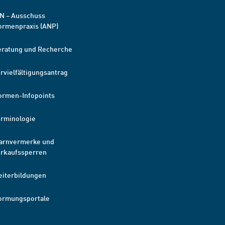
N – Ausschuss
ormenpraxis (ANP)
eratung und Recherche
rvielfältigungsantrag
ormen-Infopoints
erminologie
arnvermerke und
erkaufssperren
eiterbildungen
ormungsportale