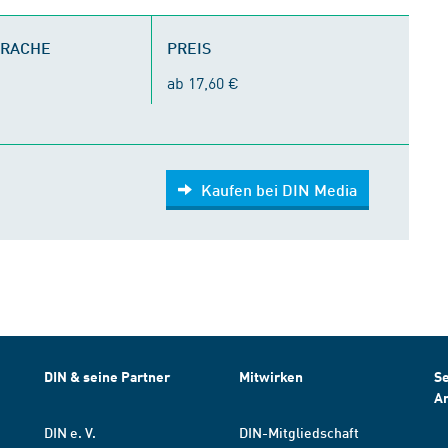
PRACHE
PREIS
ab 17,60 €
Kaufen bei DIN Media
DIN & seine Partner
Mitwirken
Se
A
DIN e. V.
DIN-Mitgliedschaft