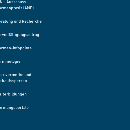
N – Ausschuss
ormenpraxis (ANP)
eratung und Recherche
rvielfältigungsantrag
ormen-Infopoints
erminologie
arnvermerke und
erkaufssperren
eiterbildungen
ormungsportale