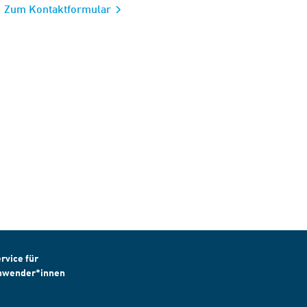
Zum Kontaktformular
rvice für
nwender*innen