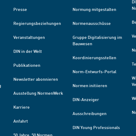
DI
N
Presse
Normung mitgestalten
B
Regierungsbeziehungen
Normenausschüsse
Ve
Veranstaltungen
Gruppe Digitalisierung im
Bauwesen
N
DIN in der Welt
Koordinierungsstellen
T
Publikationen
Norm-Entwurfs-Portal
W
Newsletter abonnieren
V
g
Normen initiieren
Ausstellung NormenWerk
W
DIN-Anzeiger
Karriere
N
Ausschreibungen
Anfahrt
DIN Young Professionals
50 Jahre. 50 Normen.