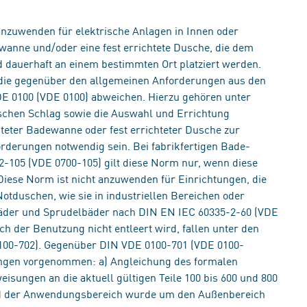
nzuwenden für elektrische Anlagen in Innen oder
ewanne und/oder eine fest errichtete Dusche, die dem
dauerhaft an einem bestimmten Ort platziert werden.
die gegenüber den allgemeinen Anforderungen aus den
DE 0100 (VDE 0100) abweichen. Hierzu gehören unter
chen Schlag sowie die Auswahl und Errichtung
chteter Badewanne oder fest errichteter Dusche zur
derungen notwendig sein. Bei fabrikfertigen Bade-
105 (VDE 0700-105) gilt diese Norm nur, wenn diese
Diese Norm ist nicht anzuwenden für Einrichtungen, die
Notduschen, wie sie in industriellen Bereichen oder
er und Sprudelbäder nach DIN EN IEC 60335-2-60 (VDE
ch der Benutzung nicht entleert wird, fallen unter den
00-702). Gegenüber DIN VDE 0100-701 (VDE 0100-
ungen vorgenommen: a) Angleichung des formalen
ungen an die aktuell gültigen Teile 100 bis 600 und 800
b) der Anwendungsbereich wurde um den Außenbereich