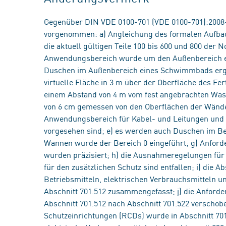
Gegenüber DIN VDE 0100-701 (VDE 0100-701):2008
vorgenommen: a) Angleichung des formalen Aufba
die aktuell gültigen Teile 100 bis 600 und 800 der
Anwendungsbereich wurde um den Außenbereich er
Duschen im Außenbereich eines Schwimmbads ergänz
virtuelle Fläche in 3 m über der Oberfläche des Fer
einem Abstand von 4 m vom fest angebrachten Wass
von 6 cm gemessen von den Oberflächen der Wände
Anwendungsbereich für Kabel- und Leitungen und B
vorgesehen sind; e) es werden auch Duschen im Be
Wannen wurde der Bereich 0 eingeführt; g) Anfo
wurden präzisiert; h) die Ausnahmeregelungen für
für den zusätzlichen Schutz sind entfallen; i) die 
Betriebsmitteln, elektrischen Verbrauchsmitteln 
Abschnitt 701.512 zusammengefasst; j) die Anford
Abschnitt 701.512 nach Abschnitt 701.522 verschob
Schutzeinrichtungen (RCDs) wurde in Abschnitt 701