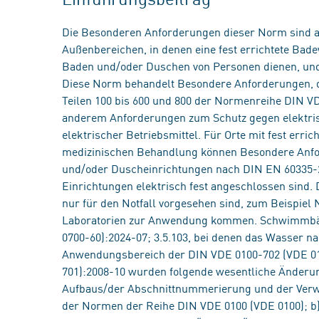
Die Besonderen Anforderungen dieser Norm sind a
Außenbereichen, in denen eine fest errichtete Bad
Baden und/oder Duschen von Personen dienen, und 
Diese Norm behandelt Besondere Anforderungen, 
Teilen 100 bis 600 und 800 der Normenreihe DIN V
anderem Anforderungen zum Schutz gegen elektris
elektrischer Betriebsmittel. Für Orte mit fest erri
medizinischen Behandlung können Besondere Anfor
und/oder Duscheinrichtungen nach DIN EN 60335-2-
Einrichtungen elektrisch fest angeschlossen sind. 
nur für den Notfall vorgesehen sind, zum Beispiel 
Laboratorien zur Anwendung kommen. Schwimmbäd
0700-60):2024-07; 3.5.103, bei denen das Wasser na
Anwendungsbereich der DIN VDE 0100-702 (VDE 01
701):2008-10 wurden folgende wesentliche Änder
Aufbaus/der Abschnittnummerierung und der Verweis
der Normen der Reihe DIN VDE 0100 (VDE 0100); 