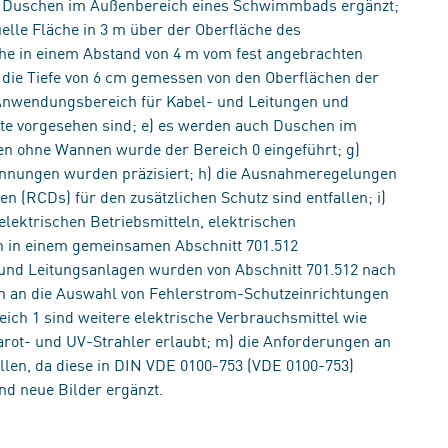
nd Duschen im Außenbereich eines Schwimmbads ergänzt;
uelle Fläche in 3 m über der Oberfläche des
che in einem Abstand von 4 m vom fest angebrachten
die Tiefe von 6 cm gemessen von den Oberflächen der
Anwendungsbereich für Kabel- und Leitungen und
rte vorgesehen sind; e) es werden auch Duschen im
en ohne Wannen wurde der Bereich 0 eingeführt; g)
nnungen wurden präzisiert; h) die Ausnahmeregelungen
n (RCDs) für den zusätzlichen Schutz sind entfallen; i)
elektrischen Betriebsmitteln, elektrischen
n in einem gemeinsamen Abschnitt 701.512
und Leitungsanlagen wurden von Abschnitt 701.512 nach
en an die Auswahl von Fehlerstrom-Schutzeinrichtungen
ich 1 sind weitere elektrische Verbrauchsmittel wie
rarot- und UV-Strahler erlaubt; m) die Anforderungen an
llen, da diese in DIN VDE 0100-753 (VDE 0100-753)
nd neue Bilder ergänzt.