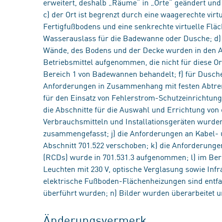
erweitert, deshalb „Räume“ in „Orte“ geändert u
c) der Ort ist begrenzt durch eine waagerechte virt
Fertigfußbodens und eine senkrechte virtuelle Flä
Wasserauslass für die Badewanne oder Dusche; d) 
Wände, des Bodens und der Decke wurden in den 
Betriebsmittel aufgenommen, die nicht für diese O
Bereich 1 von Badewannen behandelt; f) für Dusch
Anforderungen in Zusammenhang mit festen Abtre
für den Einsatz von Fehlerstrom-Schutzeinrichtunge
die Abschnitte für die Auswahl und Errichtung von 
Verbrauchsmitteln und Installationsgeräten wurde
zusammengefasst; j) die Anforderungen an Kabel- 
Abschnitt 701.522 verschoben; k) die Anforderung
(RCDs) wurde in 701.531.3 aufgenommen; l) im Bere
Leuchten mit 230 V, optische Verglasung sowie Inf
elektrische Fußboden-Flächenheizungen sind entfa
überführt wurden; n) Bilder wurden überarbeitet u
Änderungsvermerk