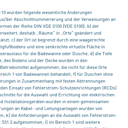
-10 wurden folgende wesentliche Änderungen
us/der Abschnittnummerierung und der Verweisungen an
 Normen der Reihe DIN VDE 0100 (VDE 0100); b) der
weitert, deshalb „Räume“ in „Orte“ geändert und
t; c) der Ort ist begrenzt durch eine waagerechte
tigfußbodens und eine senkrechte virtuelle Fläche in
erauslass für die Badewanne oder Dusche; d) die Tiefe
, des Bodens und der Decke wurden in den
etriebsmittel aufgenommen, die nicht für diese Orte
reich 1 von Badewannen behandelt; f) für Duschen ohne
rderungen in Zusammenhang mit festen Abtrennungen
 den Einsatz von Fehlerstrom-Schutzeinrichtungen (RCDs)
Abschnitte für die Auswahl und Errichtung von elektrischen
und Installationsgeräten wurden in einem gemeinsamen
erungen an Kabel- und Leitungsanlagen wurden von
en; k) die Anforderungen an die Auswahl von Fehlerstrom-
.531.3 aufgenommen; l) im Bereich 1 sind weitere