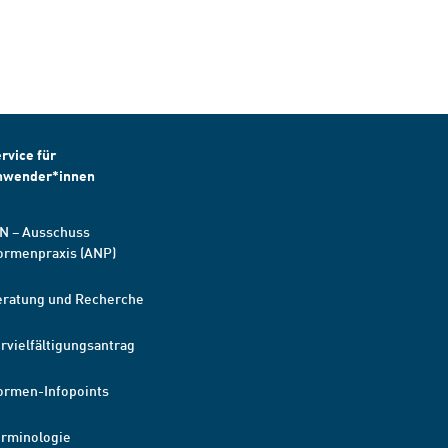
rvice für
nwender*innen
N – Ausschuss
ormenpraxis (ANP)
eratung und Recherche
rvielfältigungsantrag
ormen-Infopoints
erminologie