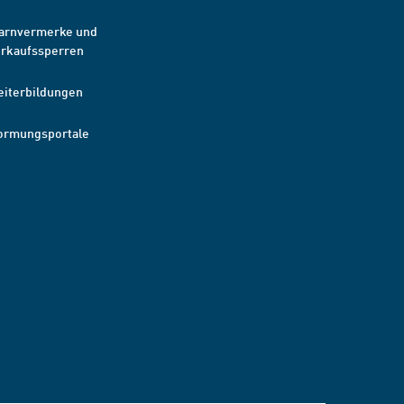
arnvermerke und
erkaufssperren
eiterbildungen
ormungsportale