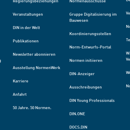
Regierungsbeziehungen
Normenausschüsse
Ve
Veranstaltungen
Gruppe Digitalisierung im
Bauwesen
N
DIN in der Welt
Koordinierungsstellen
T
Publikationen
Norm-Entwurfs-Portal
W
Newsletter abonnieren
V
g
Normen initiieren
Ausstellung NormenWerk
W
DIN-Anzeiger
Karriere
N
Ausschreibungen
Anfahrt
DIN Young Professionals
50 Jahre. 50 Normen.
DIN.ONE
DOCS.DIN