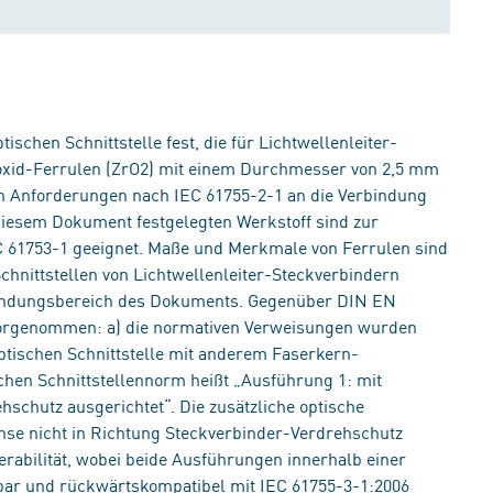
ischen Schnittstelle fest, die für Lichtwellenleiter-
oxid-Ferrulen (ZrO2) mit einem Durchmesser von 2,5 mm
en Anforderungen nach IEC 61755-2-1 an die Verbindung
diesem Dokument festgelegten Werkstoff sind zur
61753-1 geeignet. Maße und Merkmale von Ferrulen sind
hnittstellen von Lichtwellenleiter-Steckverbindern
wendungsbereich des Dokuments. Gegenüber DIN EN
orgenommen: a) die normativen Verweisungen wurden
optischen Schnittstelle mit anderem Faserkern-
ischen Schnittstellennorm heißt „Ausführung 1: mit
schutz ausgerichtet“. Die zusätzliche optische
chse nicht in Richtung Steckverbinder-Verdrehschutz
perabilität, wobei beide Ausführungen innerhalb einer
bar und rückwärtskompatibel mit IEC 61755-3-1:2006