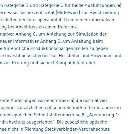
en Kategorie B und Kategorie C für beide Ausführungen; e)
tlere Faserkernexzentrizität (Mittelwert) zur Beschreibung
stellen der Interoperabilität; f) ein neuer informativer
ng bei Anschluss an einen Referenz-
rmativer Anhang C, um Anleitung zur Simulation der
 neuer informativer Anhang D, um Anleitung beim
te für endliche Produktionschargengrößen zu geben.
 Investitionssicherheit für Hersteller und Anwender und
n zur Prüfung und sichert Kompatibilität über
ende Änderungen vorgenommen: a) die normativen
g einer zusätzlichen optischen Schnittstelle mit anderem
ion der optischen Schnittstellennorm heißt „Ausführung 1:
drehschutz ausgerichtet“. Die zusätzliche optische
chse nicht in Richtung Steckverbinder-Verdrehschutz