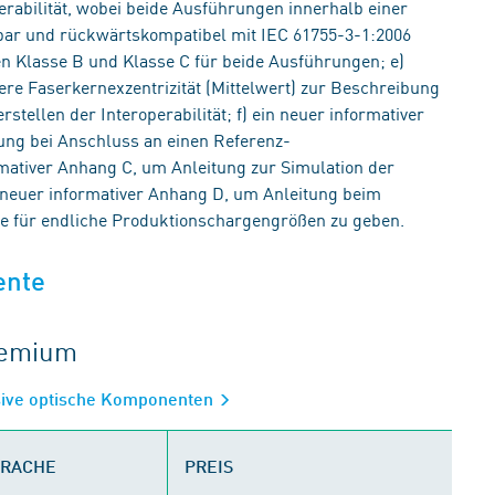
perabilität, wobei beide Ausführungen innerhalb einer
bar und rückwärtskompatibel mit IEC 61755-3-1:2006
en Klasse B und Klasse C für beide Ausführungen; e)
tlere Faserkernexzentrizität (Mittelwert) zur Beschreibung
stellen der Interoperabilität; f) ein neuer informativer
ng bei Anschluss an einen Referenz-
rmativer Anhang C, um Anleitung zur Simulation der
 neuer informativer Anhang D, um Anleitung beim
te für endliche Produktionschargengrößen zu geben.
ente
gremium
sive optische Komponenten
PRACHE
PREIS