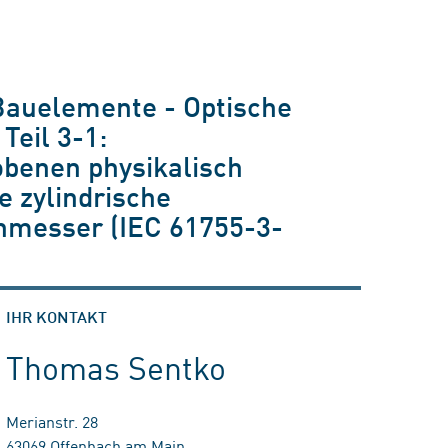
Bauelemente - Optische
Teil 3-1:
obenen physikalisch
 zylindrische
hmesser (IEC 61755-3-
IHR KONTAKT
Thomas Sentko
Merianstr. 28
63069 Offenbach am Main