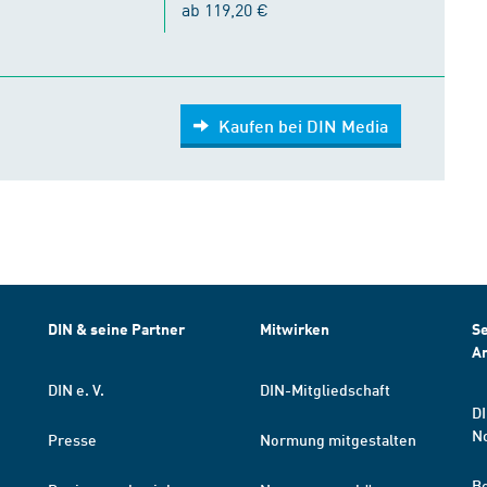
ab 119,20 €
Kaufen bei DIN Media
DIN & seine Partner
Mitwirken
Se
A
DIN e. V.
DIN-Mitgliedschaft
DI
N
Presse
Normung mitgestalten
B