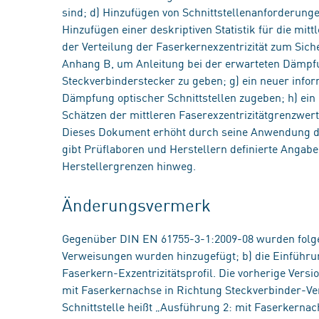
sind; d) Hinzufügen von Schnittstellenanforderung
Hinzufügen einer deskriptiven Statistik für die mit
der Verteilung der Faserkernexzentrizität zum Sicher
Anhang B, um Anleitung bei der erwarteten Dämpfu
Steckverbinderstecker zu geben; g) ein neuer info
Dämpfung optischer Schnittstellen zugeben; h) ein
Schätzen der mittleren Faserexzentrizitätgrenzwer
Dieses Dokument erhöht durch seine Anwendung die
gibt Prüflaboren und Herstellern definierte Angabe
Herstellergrenzen hinweg.
Änderungsvermerk
Gegenüber DIN EN 61755-3-1:2009-08 wurden folg
Verweisungen wurden hinzugefügt; b) die Einführun
Faserkern-Exzentrizitätsprofil. Die vorherige Vers
mit Faserkernachse in Richtung Steckverbinder-Ver
Schnittstelle heißt „Ausführung 2: mit Faserkerna