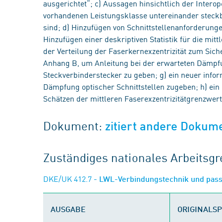
ausgerichtet“; c) Aussagen hinsichtlich der Intero
vorhandenen Leistungsklasse untereinander steck
sind; d) Hinzufügen von Schnittstellenanforderung
Hinzufügen einer deskriptiven Statistik für die mit
der Verteilung der Faserkernexzentrizität zum Sicher
Anhang B, um Anleitung bei der erwarteten Dämpfu
Steckverbinderstecker zu geben; g) ein neuer info
Dämpfung optischer Schnittstellen zugeben; h) ein
Schätzen der mittleren Faserexzentrizitätgrenzwer
Dokument:
zitiert andere Dokum
Zuständiges nationales Arbeits
DKE/UK 412.7
- LWL-Verbindungstechnik und pas
AUSGABE
ORIGINALS