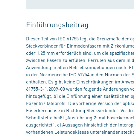
Einführungsbeitrag
Dieser Teil von IEC 61755 legt die Grenzmaße der opt
Steckverbinder für Einmodenfasern mit Zirkonium
oder 1,25 mm erforderlich sind, um die spezifisch
zwischen Fasern zu erfüllen. Ferrulen aus dem in 
Anwendung in allen Betriebsumgebungen nach IEC 
in der Normenreihe IEC 61754 in den Normen der Sc
enthalten. Es gibt keine Einschränkungen im An
61755-3-1:2009-08 wurden folgende Änderungen v
hinzugefügt; b) die Einführung einer zusätzlichen 
Exzentrizitätsprofil. Die vorherige Version der opt
Faserkernachse in Richtung Steckverbinder-Verdreh
Schnittstelle heißt „Ausführung 2: mit Faserkerna
ausgerichtet“; c) Aussagen hinsichtlich der Intero
vorhandenen Leistungsklasse untereinander steck