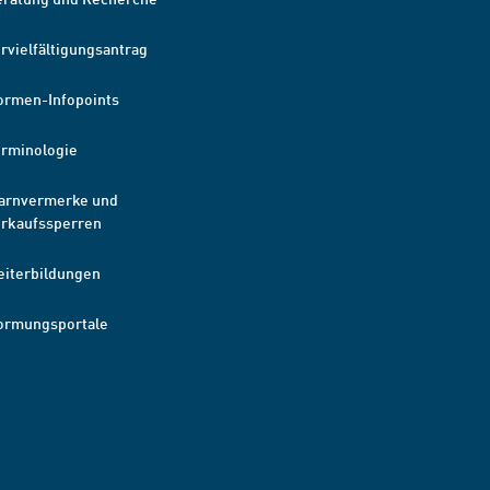
rvielfältigungsantrag
ormen-Infopoints
erminologie
arnvermerke und
erkaufssperren
eiterbildungen
ormungsportale