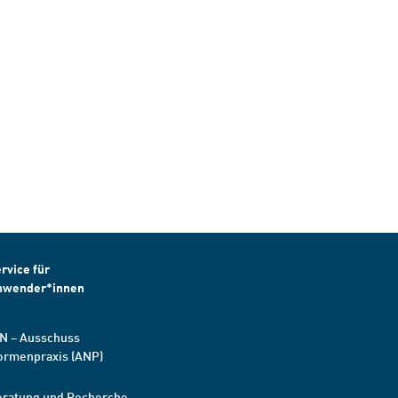
rvice für
nwender*innen
N – Ausschuss
ormenpraxis (ANP)
eratung und Recherche