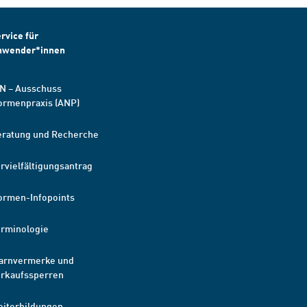
rvice für
nwender*innen
N – Ausschuss
ormenpraxis (ANP)
eratung und Recherche
rvielfältigungsantrag
ormen-Infopoints
erminologie
arnvermerke und
erkaufssperren
eiterbildungen