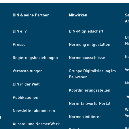
DIN & seine Partner
Mitwirken
Se
A
DIN e. V.
DIN-Mitgliedschaft
DI
N
Presse
Normung mitgestalten
B
Regierungsbeziehungen
Normenausschüsse
Ve
Veranstaltungen
Gruppe Digitalisierung im
Bauwesen
N
DIN in der Welt
Koordinierungsstellen
T
Publikationen
Norm-Entwurfs-Portal
W
Newsletter abonnieren
V
g
Normen initiieren
Ausstellung NormenWerk
W