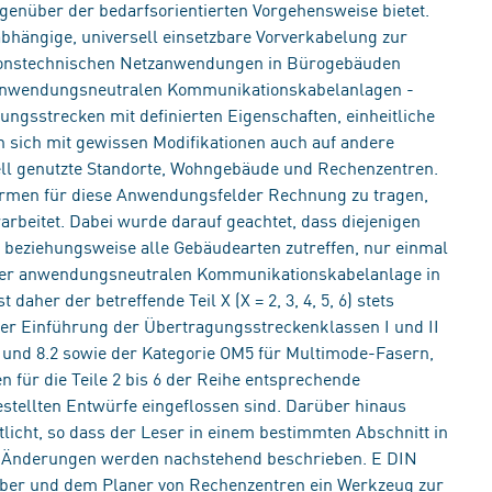
genüber der bedarfsorientierten Vorgehensweise bietet.
bhängige, universell einsetzbare Vorverkabelung zur
ionstechnischen Netzanwendungen in Bürogebäuden
n anwendungsneutralen Kommunikationskabelanlagen -
gungsstrecken mit definierten Eigenschaften, einheitliche
n sich mit gewissen Modifikationen auch auf andere
riell genutzte Standorte, Wohngebäude und Rechenzentren.
men für diese Anwendungsfelder Rechnung zu tragen,
beitet. Dabei wurde darauf geachtet, dass diejenigen
 beziehungsweise alle Gebäudearten zutreffen, nur einmal
 einer anwendungsneutralen Kommunikationskabelanlage in
aher der betreffende Teil X (X = 2, 3, 4, 5, 6) stets
r Einführung der Übertragungsstreckenklassen I und II
und 8.2 sowie der Kategorie OM5 für Multimode-Fasern,
 für die Teile 2 bis 6 der Reihe entsprechende
stellten Entwürfe eingeflossen sind. Darüber hinaus
licht, so dass der Leser in einem bestimmten Abschnitt in
re Änderungen werden nachstehend beschrieben. E DIN
iber und dem Planer von Rechenzentren ein Werkzeug zur