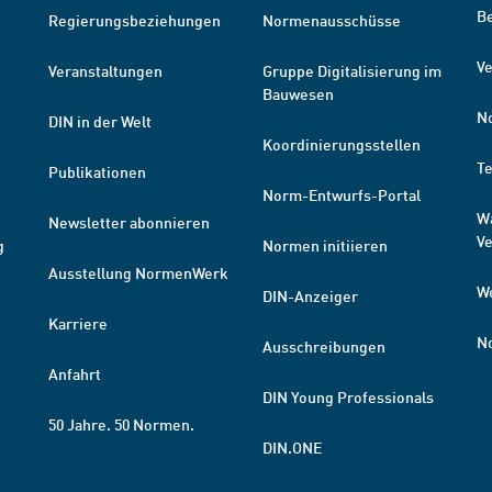
B
Regierungsbeziehungen
Normenausschüsse
Ve
Veranstaltungen
Gruppe Digitalisierung im
Bauwesen
N
DIN in der Welt
Koordinierungsstellen
T
Publikationen
Norm-Entwurfs-Portal
W
Newsletter abonnieren
V
g
Normen initiieren
Ausstellung NormenWerk
W
DIN-Anzeiger
Karriere
N
Ausschreibungen
Anfahrt
DIN Young Professionals
50 Jahre. 50 Normen.
DIN.ONE