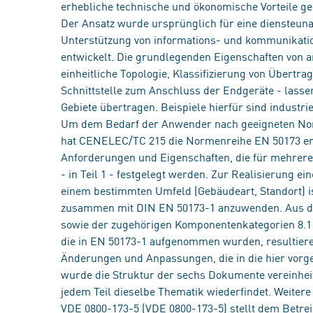
erhebliche technische und ökonomische Vorteile ge
Der Ansatz wurde ursprünglich für eine diensteuna
Unterstützung von informations- und kommunikat
entwickelt. Die grundlegenden Eigenschaften vo
einheitliche Topologie, Klassifizierung von Übertra
Schnittstelle zum Anschluss der Endgeräte - lasse
Gebiete übertragen. Beispiele hierfür sind indust
Um dem Bedarf der Anwender nach geeigneten Nor
hat CENELEC/TC 215 die Normenreihe EN 50173 erar
Anforderungen und Eigenschaften, die für mehrere
- in Teil 1 - festgelegt werden. Zur Realisierung
einem bestimmten Umfeld (Gebäudeart, Standort) ist d
zusammen mit DIN EN 50173-1 anzuwenden. Aus de
sowie der zugehörigen Komponentenkategorien 8.1 
die in EN 50173-1 aufgenommen wurden, resultieren
Änderungen und Anpassungen, die in die hier vorge
wurde die Struktur der sechs Dokumente vereinheit
jedem Teil dieselbe Thematik wiederfindet. Weite
VDE 0800-173-5 (VDE 0800-173-5) stellt dem Betre