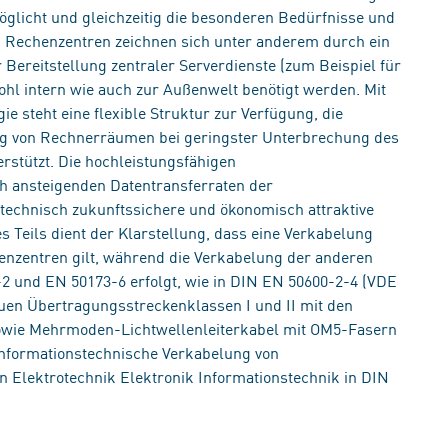
öglicht und gleichzeitig die besonderen Bedürfnisse und
. Rechenzentren zeichnen sich unter anderem durch ein
Bereitstellung zentraler Serverdienste (zum Beispiel für
hl intern wie auch zur Außenwelt benötigt werden. Mit
e steht eine flexible Struktur zur Verfügung, die
g von Rechnerräumen bei geringster Unterbrechung des
erstützt. Die hochleistungsfähigen
h ansteigenden Datentransferraten der
technisch zukunftssichere und ökonomisch attraktive
s Teils dient der Klarstellung, dass eine Verkabelung
nzentren gilt, während die Verkabelung der anderen
2 und EN 50173-6 erfolgt, wie in DIN EN 50600-2-4 (VDE
euen Übertragungsstreckenklassen I und II mit den
owie Mehrmoden-Lichtwellenleiterkabel mit OM5-Fasern
Informationstechnische Verkabelung von
lektrotechnik Elektronik Informationstechnik in DIN