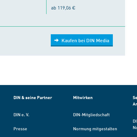
ab 119,06 €
Kaufen bei DIN Media
DIN & seine Partner
Mitwirken
Se
A
DIN e. V.
DIN-Mitgliedschaft
DI
N
Presse
Normung mitgestalten