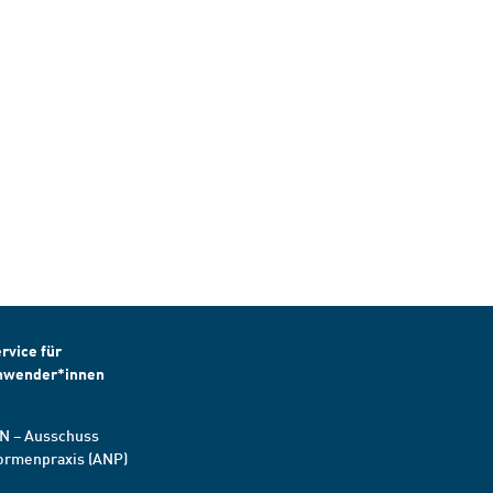
rvice für
nwender*innen
N – Ausschuss
ormenpraxis (ANP)