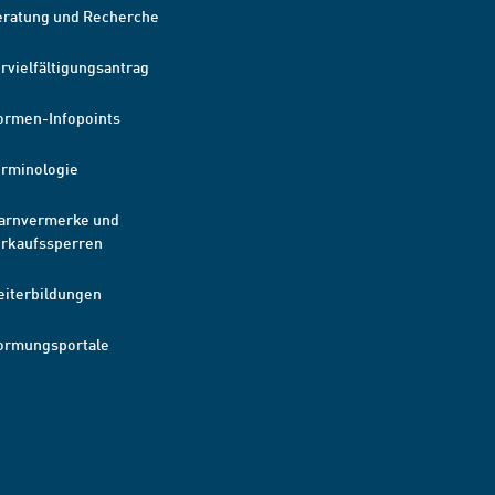
eratung und Recherche
rvielfältigungsantrag
ormen-Infopoints
erminologie
arnvermerke und
erkaufssperren
eiterbildungen
ormungsportale